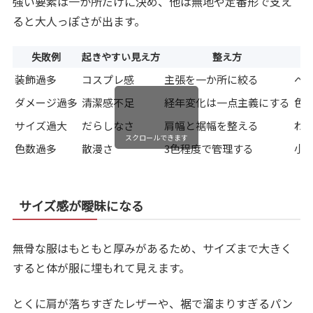
強い要素は一か所だけに決め、他は無地や定番形で支え
ると大人っぽさが出ます。
失敗例
起きやすい見え方
整え方
装飾過多
コスプレ感
主張を一か所に絞る
ベ
ダメージ過多
清潔感不足
経年変化は一点主義にする
色
サイズ過大
だらしなさ
肩幅と裾幅を整える
わ
スクロールできます
色数過多
散漫さ
3色程度で管理する
小
サイズ感が曖昧になる
無骨な服はもともと厚みがあるため、サイズまで大きく
すると体が服に埋もれて見えます。
とくに肩が落ちすぎたレザーや、裾で溜まりすぎるパン