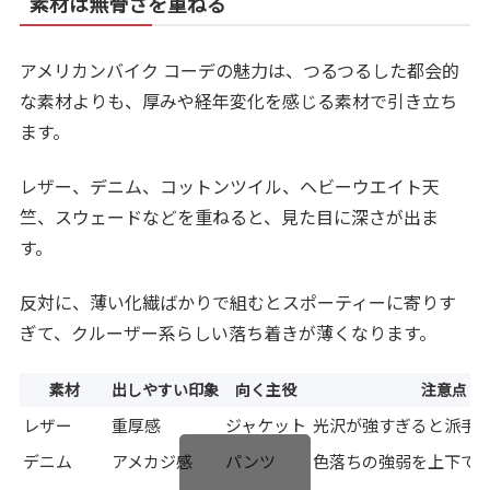
素材は無骨さを重ねる
アメリカンバイク コーデの魅力は、つるつるした都会的
な素材よりも、厚みや経年変化を感じる素材で引き立ち
ます。
レザー、デニム、コットンツイル、ヘビーウエイト天
竺、スウェードなどを重ねると、見た目に深さが出ま
す。
反対に、薄い化繊ばかりで組むとスポーティーに寄りす
ぎて、クルーザー系らしい落ち着きが薄くなります。
素材
出しやすい印象
向く主役
注意点
レザー
重厚感
ジャケット
光沢が強すぎると派手
デニム
アメカジ感
パンツ
色落ちの強弱を上下で