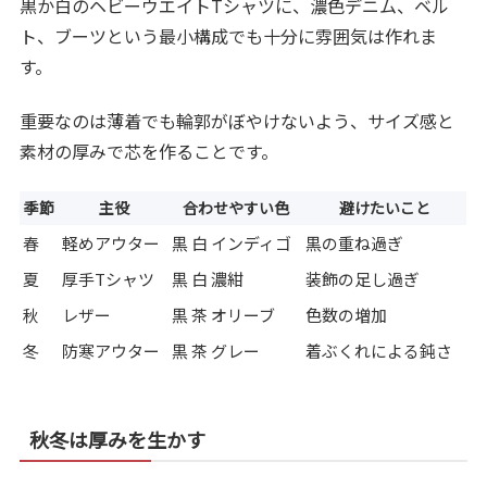
黒か白のヘビーウエイトTシャツに、濃色デニム、ベル
ト、ブーツという最小構成でも十分に雰囲気は作れま
す。
重要なのは薄着でも輪郭がぼやけないよう、サイズ感と
素材の厚みで芯を作ることです。
季節
主役
合わせやすい色
避けたいこと
春
軽めアウター
黒 白 インディゴ
黒の重ね過ぎ
夏
厚手Tシャツ
黒 白 濃紺
装飾の足し過ぎ
秋
レザー
黒 茶 オリーブ
色数の増加
冬
防寒アウター
黒 茶 グレー
着ぶくれによる鈍さ
秋冬は厚みを生かす