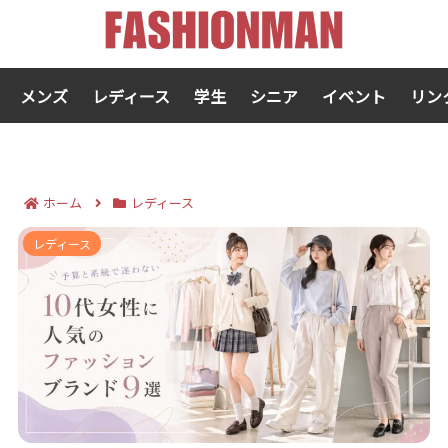
メンズ
レディース
学生
シニア
イベント
リン
ホーム
レディース
10代女性のファッションで人気のブランド9選｜予算と
レディース
系統で迷いが消える！