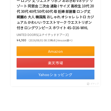
ー ロング 丈 ウエスト リボン おおきめ vネック リ
ゾート 同窓会 二次会 通勤 l サイズ 高校生 10代 20
代 30代 40代 50代 60代 母 妊婦 部屋着 ロング丈
綺麗め 大人 韓国風 おしゃれ オシャレ レトロ カジ
ュアル かわいい ウエストマーク ウエストリボン
付き ロングワンピース ホワイト 4S-D16-WHL
UNITED DOORS(ユナイテッドドアーズ)
¥4,980
（2026/08/01 08:33時点 | Amazon調べ）
Amazon
楽天市場
Yahooショッピング
ポチップ