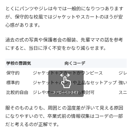
とくにパンツやジレは今では一般的になりつつあります
が、保守的な校風ではジャケットやスカートのほうが安
心感があります。
過去の式の写真や保護者会の服装、先輩ママの話を参考
にすると、当日に浮く不安をかなり減らせます。
学校の雰囲気
向くコーデ
保守的
ジャケット＋スカートかワンピース
ジレ単
標準的
ジャケット＋パンツや上品なセットアップ
強い光
比較的自由
ジレやオールインワンも検討可
スニー
スクロールできます
服そのものよりも、周囲との温度差が浮いて見える原因
になりやすいので、卒業式前の情報収集はコーデの一部
だと考えるのが正解です。