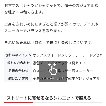
おすすめはシャツかジャケットで、帽子のカジュアル感
を程よく中和できます。
全身をきれいめにしすぎると帽子が浮くので、デニムや
スニーカーでバランスを取ります。
きれいめ要素は「質感」で選ぶと失敗しにくいです。
きれいめアイテム
オックスフォードシャツ／テーラード／きれ
ボトムの合わせ
濃色デニム／スラックス見えチノ
足元の合わせ
白スニーカー／黒レザー調スニーカー
避けたい方向
全身カチッとしすぎて帽子だけカジュアル
スクロールできます
ストリートに寄せるならシルエットで整える