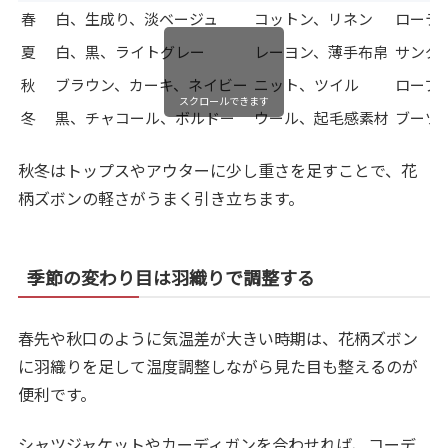
春
白、生成り、淡ベージュ
コットン、リネン
ローテ
夏
白、黒、ライトグレー
レーヨン、薄手布帛
サンダ
秋
ブラウン、カーキ、ネイビー
ニット、ツイル
ローフ
スクロールできます
冬
黒、チャコール、ボルドー
ウール、起毛感素材
ブーツ
秋冬はトップスやアウターに少し重さを足すことで、花
柄ズボンの軽さがうまく引き立ちます。
季節の変わり目は羽織りで調整する
春先や秋口のように気温差が大きい時期は、花柄ズボン
に羽織りを足して温度調整しながら見た目も整えるのが
便利です。
シャツジャケットやカーディガンを合わせれば、コーデ