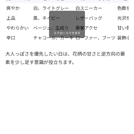
爽やか
白、ライトグレー
白スニーカー
色数を
上品
黒、ネイビー
レザーバッグ
光沢を
やわらかい
ベージュ、生成り
華奢アクセ
甘い色
スクロールできます
辛口
チャコール、カーキ
ローファー、ブーツ
装飾小
大人っぽさを優先したい日は、花柄の甘さと逆方向の要
素を少し足す意識が役立ちます。