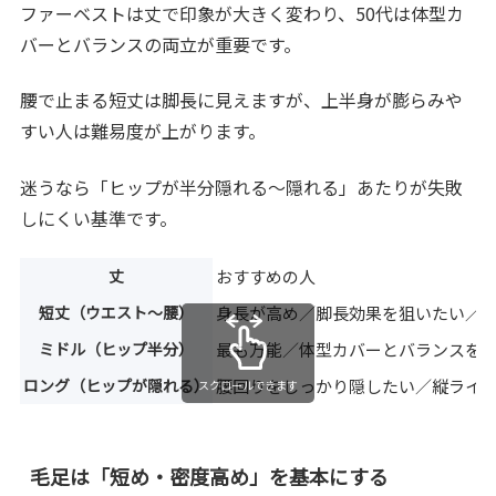
ファーベストは丈で印象が大きく変わり、50代は体型カ
バーとバランスの両立が重要です。
腰で止まる短丈は脚長に見えますが、上半身が膨らみや
すい人は難易度が上がります。
迷うなら「ヒップが半分隠れる〜隠れる」あたりが失敗
しにくい基準です。
丈
おすすめの人
短丈（ウエスト〜腰）
身長が高め／脚長効果を狙いたい／
ミドル（ヒップ半分）
最も万能／体型カバーとバランスを
ロング（ヒップが隠れる）
腰回りをしっかり隠したい／縦ライ
スクロールできます
毛足は「短め・密度高め」を基本にする