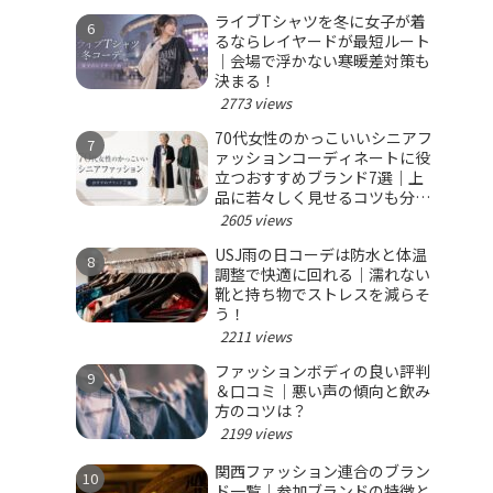
ライブTシャツを冬に女子が着
るならレイヤードが最短ルート
｜会場で浮かない寒暖差対策も
決まる！
2773 views
70代女性のかっこいいシニアフ
ァッションコーディネートに役
立つおすすめブランド7選｜上
品に若々しく見せるコツも分か
る！
2605 views
USJ雨の日コーデは防水と体温
調整で快適に回れる｜濡れない
靴と持ち物でストレスを減らそ
う！
2211 views
ファッションボディの良い評判
＆口コミ｜悪い声の傾向と飲み
方のコツは？
2199 views
関西ファッション連合のブラン
ド一覧｜参加ブランドの特徴と