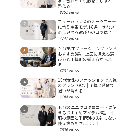
則に合わせて私服をおしゃれに
整える!
9751 views
ニューバランスのスーツコーデ
に合う定番モデル8選｜きれい
めに見せる選び方のコツは？
4747 views
70代男性ファッションブランド
おすすめ8選｜上品に見える選
び方と予算別の揃え方が見え
る！
4701 views
10代女性のファッションで人気
のブランド9選｜予算と系統で
迷いが消える！
3144 views
40代のユニクロ法事コーデに使
えるおすすめアイテム8選｜平
服の範囲と季節別の失礼しない
整え方も押さえよう！
2800 views