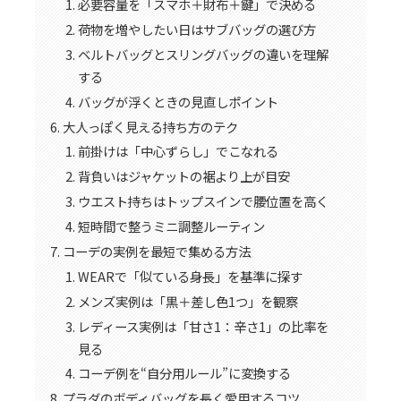
必要容量を「スマホ＋財布＋鍵」で決める
荷物を増やしたい日はサブバッグの選び方
ベルトバッグとスリングバッグの違いを理解
する
バッグが浮くときの見直しポイント
大人っぽく見える持ち方のテク
前掛けは「中心ずらし」でこなれる
背負いはジャケットの裾より上が目安
ウエスト持ちはトップスインで腰位置を高く
短時間で整うミニ調整ルーティン
コーデの実例を最短で集める方法
WEARで「似ている身長」を基準に探す
メンズ実例は「黒＋差し色1つ」を観察
レディース実例は「甘さ1：辛さ1」の比率を
見る
コーデ例を“自分用ルール”に変換する
プラダのボディバッグを長く愛用するコツ