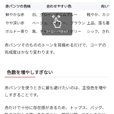
赤パンツの色味
合わせやすい色
向いて
鮮やかな赤
白、グレー、デニムブルー
軽やか、カジュ
やや深い赤
ベージュ、ネイビー、ブラウン
上品、落ち着き
ボルドー寄り
黒、チャコール、アイボリー
シック、きれい
スクロールできます
赤パンツそのもののトーンを見極めるだけで、コーデの
完成度はかなり変わります。
色数を増やしすぎない
赤パンツを使うときに最も避けたいのは、主役色を増や
しすぎることです。
赤だけで十分に存在感があるため、トップス、バッグ、