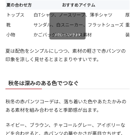
夏の合わせ方
おすすめアイテム
トップス
白Tシャツ、ノースリーブ、薄手シャツ
厚手
靴
サンダル、白スニーカー、フラットシューズ
重厚
小物
かごバッグ、キャンバス素材
装飾
スクロールできます
夏は配色をシンプルにしつつ、素材の軽さで赤パンツの
印象を涼しく見せるとまとまりやすいです。
秋冬は深みのある色でつなぐ
秋冬の赤パンツコーデは、落ち着いた色やあたたかみの
ある素材を組み合わせると季節感が出ます。
ネイビー、ブラウン、チャコールグレー、アイボリーな
どを合わせると、赤パンツの華やかさが悪目立ちせず、