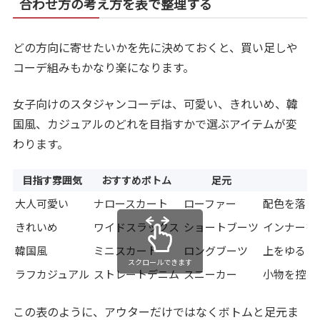
合わせ方の考え方を表で整理する
どの方向に寄せたいかを先に決めておくと、買い足しや
コーデ組みもかなり楽になります。
女子向けのスタジャンコーデは、可愛い、きれいめ、韓
国風、カジュアルのどれを目指すかで選ぶアイテムが変
わります。
目指す雰囲気
おすすめボトム
足元
大人可愛い
ナロースカート
ローファー
配色を落ち
きれいめ
ワイドスラックス
ショートブーツ
インナーを
韓国風
ミニスカート
ロングブーツ
上をゆるく
スクロールできます
ラフカジュアル
ストレートデニム
スニーカー
小物を控え
この表のように、アウターだけではなくボトムと足元ま