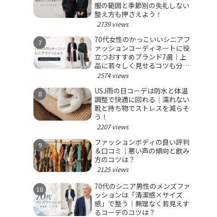
服の範囲と季節別の失礼しない
整え方も押さえよう！
2739 views
70代女性のかっこいいシニアフ
ァッションコーディネートに役
立つおすすめブランド7選｜上
品に若々しく見せるコツも分か
る！
2574 views
USJ雨の日コーデは防水と体温
調整で快適に回れる｜濡れない
靴と持ち物でストレスを減らそ
う！
2207 views
ファッションボディの良い評判
＆口コミ｜悪い声の傾向と飲み
方のコツは？
2125 views
70代のシニア男性のメンズファ
ッションは「清潔感×サイズ
感」で整う｜無理なく若見えす
るコーデのコツは？