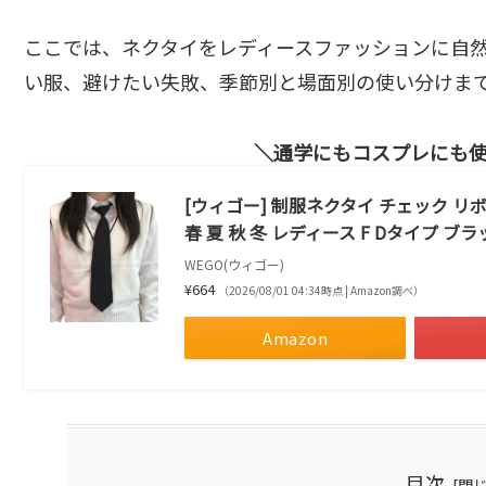
ここでは、ネクタイをレディースファッションに自
い服、避けたい失敗、季節別と場面別の使い分けま
通学にもコスプレにも
[ウィゴー] 制服ネクタイ チェック リボ
春 夏 秋 冬 レディース F Dタイプ ブラ
WEGO(ウィゴー)
¥664
（2026/08/01 04:34時点 | Amazon調べ）
Amazon
目次