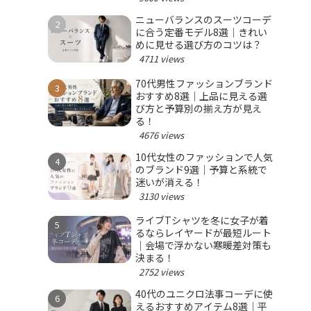
ニューバランスのスーツコーデ
に合う定番モデル8選｜きれい
めに見せる選び方のコツは？
4711 views
70代男性ファッションブランド
おすすめ8選｜上品に見える選
び方と予算別の揃え方が見え
る！
4676 views
10代女性のファッションで人気
のブランド9選｜予算と系統で
迷いが消える！
3130 views
ライブTシャツを冬に女子が着
るならレイヤードが最短ルート
｜会場で浮かない寒暖差対策も
決まる！
2752 views
40代のユニクロ法事コーデに使
えるおすすめアイテム8選｜平