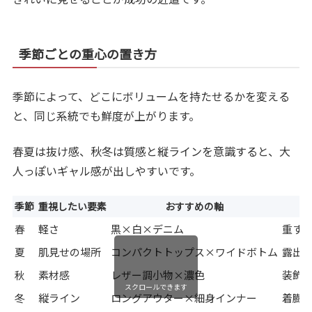
季節ごとの重心の置き方
季節によって、どこにボリュームを持たせるかを変える
と、同じ系統でも鮮度が上がります。
春夏は抜け感、秋冬は質感と縦ラインを意識すると、大
人っぽいギャル感が出しやすいです。
季節
重視したい要素
おすすめの軸
春
軽さ
黒×白×デニム
重す
夏
肌見せの場所
コンパクトトップス×ワイドボトム
露出
秋
素材感
レザー調小物×濃色
装飾
スクロールできます
冬
縦ライン
ロングアウター×細身インナー
着膨