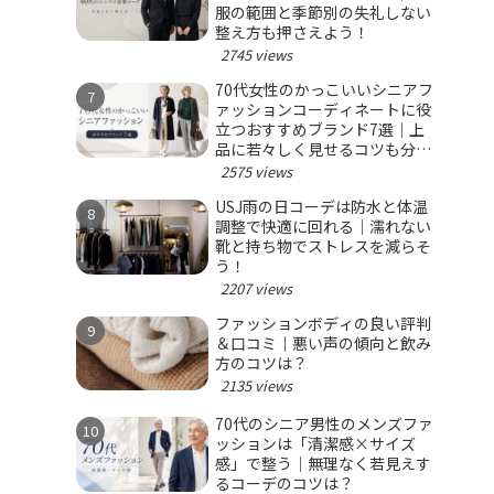
服の範囲と季節別の失礼しない
整え方も押さえよう！
2745 views
70代女性のかっこいいシニアフ
ァッションコーディネートに役
立つおすすめブランド7選｜上
品に若々しく見せるコツも分か
る！
2575 views
USJ雨の日コーデは防水と体温
調整で快適に回れる｜濡れない
靴と持ち物でストレスを減らそ
う！
2207 views
ファッションボディの良い評判
＆口コミ｜悪い声の傾向と飲み
方のコツは？
2135 views
70代のシニア男性のメンズファ
ッションは「清潔感×サイズ
感」で整う｜無理なく若見えす
るコーデのコツは？