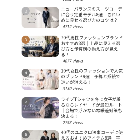
ニューバランスのスーツコーデ
に合う定番モデル8選｜きれい
めに見せる選び方のコツは？
4712 views
70代男性ファッションブランド
おすすめ8選｜上品に見える選
び方と予算別の揃え方が見え
る！
4677 views
10代女性のファッションで人気
のブランド9選｜予算と系統で
迷いが消える！
3130 views
ライブTシャツを冬に女子が着
るならレイヤードが最短ルート
｜会場で浮かない寒暖差対策も
決まる！
2753 views
40代のユニクロ法事コーデに使
えるおすすめアイテム8選｜平